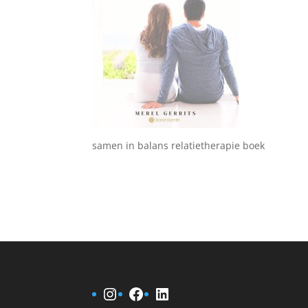
samen in balans relatietherapie boek
Instagram
Facebook
LinkedIn