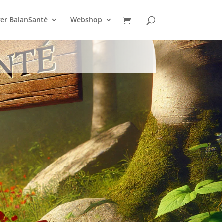
er BalanSanté
Webshop