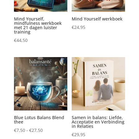
Mind Yourself,
Mind Yourself werkboek
mindfulness werkboek
€
24,95
met 21 dagen luister
training
€
44,50
Blue Lotus Balans Blend
Samen in balans: Liefde,
thee
Acceptatie en Verbinding
in Relaties
Prijsklasse:
€
7,50
-
€
27,50
€
29,95
€7,50