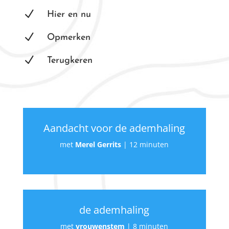
N
Hier en nu
N
Opmerken
N
Terugkeren
Aandacht voor de ademhaling
met
Merel Gerrits
|
12 minuten
de ademhaling
met
vrouwenstem
|
8 minuten