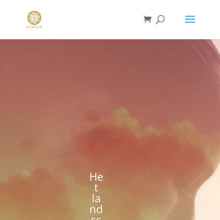
He
t
la
nd
sc