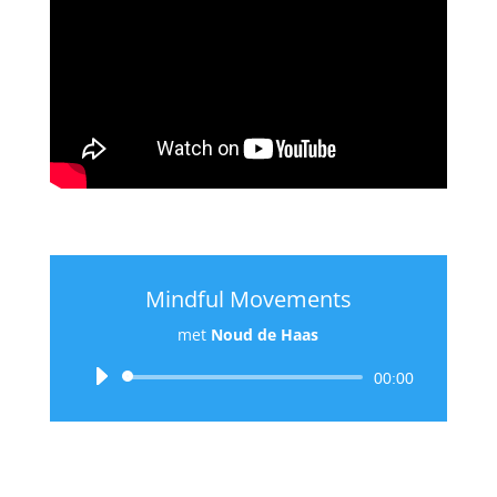
Breathe
Mindful Movements
met
Noud de Haas
Audiospeler
00:00