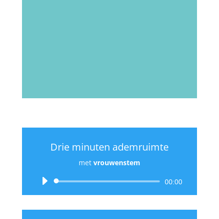
Drie minuten ademruimte
met
vrouwenstem
Audiospeler
00:00