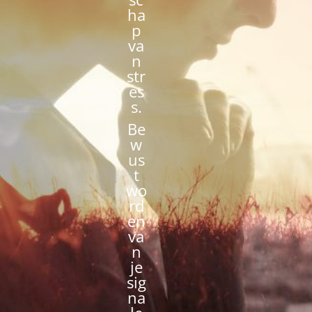
ha
p
va
n
str
es
s.
Be
w
us
t
wo
rd
en
va
n
je
sig
na