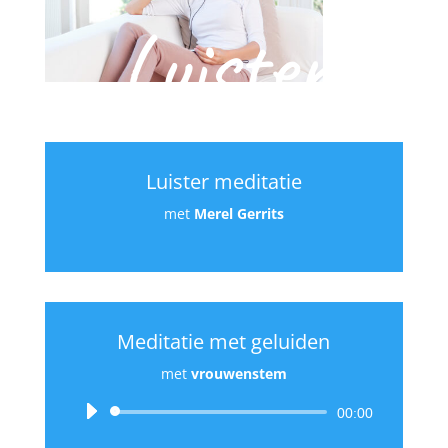
Luister
Luister meditatie
met
Merel Gerrits
Meditatie met geluiden
met
vrouwenstem
Audiospeler
00:00