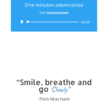
Drie minuten ademruimte
met
mannenstem
Audiospeler
00:00
“Smile, breathe and
go
Slowly”
-Thich Nhat Hanh