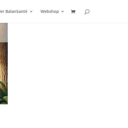
er BalanSanté
Webshop