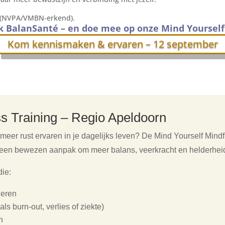
g (NVPA/VMBN-erkend).
 BalanSanté – en doe mee op onze Mind Yoursel
Kom kennismaken & ervaren – 12 september
ss Training – Regio Apeldoorn
 meer rust ervaren in je dagelijks leven? De Mind Yourself Mind
s een bewezen aanpak om meer balans, veerkracht en helderheid
die:
deren
ls burn-out, verlies of ziekte)
n