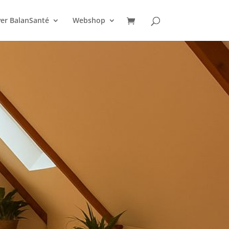
er BalanSanté
Webshop