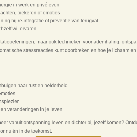
nergie in werk en privéleven
achten, piekeren of emoties
ing bij re-integratie of preventie van terugval
hzelf wil ervaren
ditatieoefeningen, maar ook technieken voor ademhaling, onts
omatische stressreacties kunt doorbreken en hoe je lichaam en g
mbuigen naar rust en helderheid
emoties
nsplezier
en veranderingen in je leven
meer vanuit ontspanning leven en dichter bij jezelf komen? Ont
oor nu én in de toekomst.