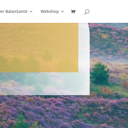
er BalanSanté
Webshop