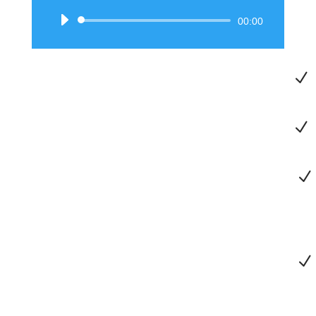
Audiospeler
00:00
N
N
N
N