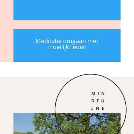
Meditatie omgaan met
moeilijkheden
MIN
DFU
LNE
SS