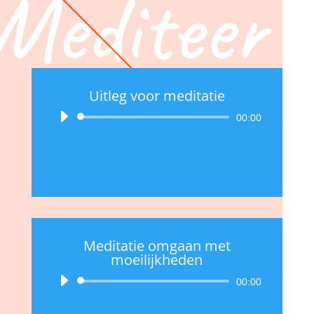
Mediteer
Uitleg voor meditatie
Audiospeler
00:00
Meditatie omgaan met
moeilijkheden
Audiospeler
00:00