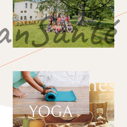
anSanté
Mindfulness
YOGA