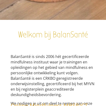
Welkom bij BalanSanté
BalanSanté is sinds 2006 hét gecertificeerde
mindfulness instituut waar je trainingen en
opleidingen op het gebied van mindfulness en
persoonlijke ontwikkeling kunt volgen.
BalanSanté is een CRKBO geregistreerde
onderwijsinstelling, gecertificeerd bij het MYVN
en bij registerplein geaccrediteerde
deskundigheidsbevordering.
We nodigen je uit om deel te nemen aan onze
Online Mindfulness MBSR/CT