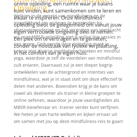
online opleiding, een ruimte waar je balans
Opleiding
kunt vinden, kunt samenkomen om te leren en
Welkom in de wereld van mindfulness en de
elkaar te inspireren. Onze Mindfulness
mogelijkheid om anderen te begeleiden bij
opleiding biedt de gelegenheid om vanuit jouw
stressvermindering en het vergroten van veerkracht
eigen vertrouwde omgeving deel te nemen.
via onze MBSR-opleiding met 8 online live sessies in
Een plek om te vertragen en te genieten,
een groep. Gedurende deze opleiding maak je
zonder de noodzaak van fysieke verplaatsing,
kennis met diverse meditatietechnieken en mindful
in het comfort van je eigen huis.
yoga, waardoor je zelf de voordelen van mindfulness
zult ervaren. Daarnaast zul je een dieper begrip
ontwikkelen van de achtergrond en intenties van
mindfulness, wat je in staat stelt om deze effectief te
delen met anderen. Bovendien krijg je de kans om
zowel als deelnemer als trainer in kleine groepen te
online oefenen, waardoor je jouw vaardigheden als
MBSR-beoefenaar en -trainer verder kunt verfijnen.
We heten je van harte welkom en kijken ernaar uit
om samen met jou op deze mindfulness-reis te gaan!