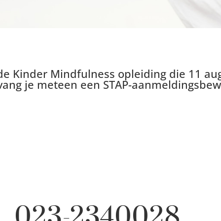
d
e Kinder Mindfulness opleiding die 11 au
ntvang je meteen een STAP-aanmeldingsbewij
023-2340028