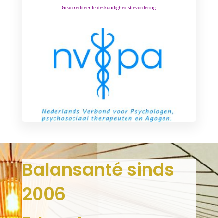
Geaccrediteerde deskundigheidsbevordering
Balansanté sinds
2006