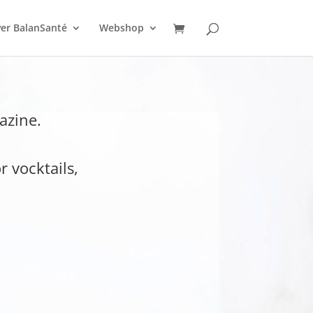
er BalanSanté
Webshop
azine.
 vocktails,