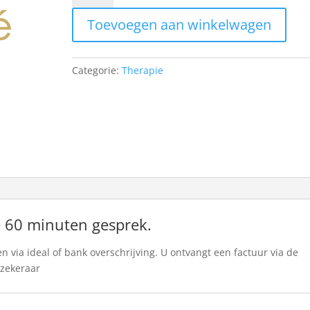
psychotherapie
Toevoegen aan winkelwagen
93,75
75
min
Categorie:
Therapie
p.o.
aantal
e 60 minuten gesprek.
n via ideal of bank overschrijving. U ontvangt een factuur via de
rzekeraar