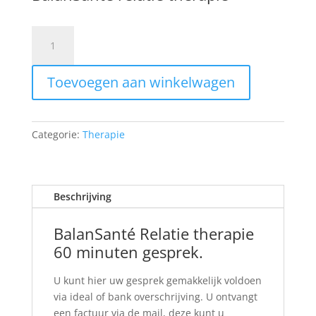
Psychosociale
Therapie.
Prestatiecode
Toevoegen aan winkelwagen
24500
psychotherapie
120
euro
Categorie:
Therapie
aantal
Beschrijving
BalanSanté Relatie therapie
60 minuten gesprek.
U kunt hier uw gesprek gemakkelijk voldoen
via ideal of bank overschrijving. U ontvangt
een factuur via de mail, deze kunt u