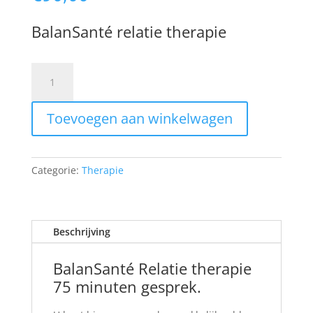
BalanSanté relatie therapie
Psychosociale
Therapie.
Prestatiecode
Toevoegen aan winkelwagen
24500
psychotherapie
75
minuten
Categorie:
Therapie
per
persoon
aantal
Beschrijving
BalanSanté Relatie therapie
75 minuten gesprek.