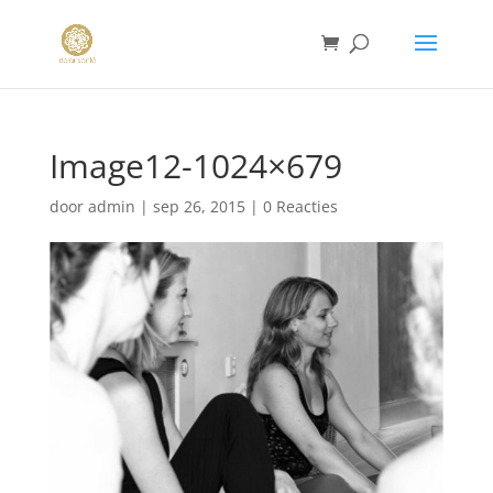
Image12-1024×679
door
admin
|
sep 26, 2015
|
0 Reacties