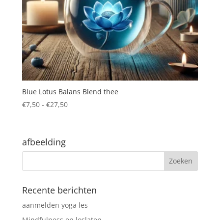
Blue Lotus Balans Blend thee
Prijsklasse:
€
7,50
-
€
27,50
€7,50
tot
€27,50
afbeelding
Recente berichten
aanmelden yoga les
Mindfulness en loslaten