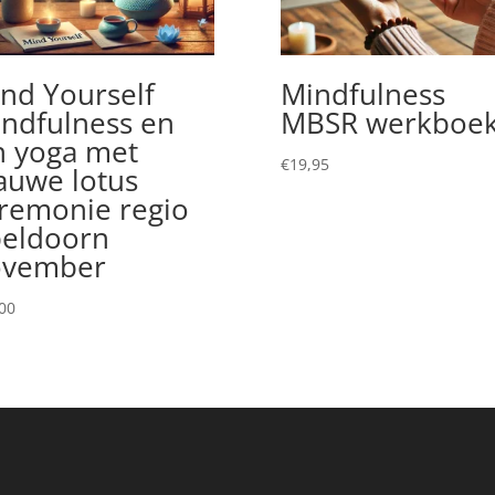
nd Yourself
Mindfulness
ndfulness en
MBSR werkboe
n yoga met
€
19,95
auwe lotus
remonie regio
eldoorn
ovember
00