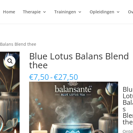
Home
Therapie
Trainingen
Opleidingen
Ov
 Balans Blend thee
Blue Lotus Balans Blend
thee
Prijsklasse:
€
7,50
-
€
27,50
€7,50
Blu
tot
Lot
€27,50
Bal
s
Bl
the
Ontd