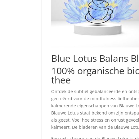
Blue Lotus Balans B
100% organische bi
thee
Ontdek de subtiel gebalanceerde en onts
gecreëerd voor de mindfulness liefhebber
kalmerende eigenschappen van Blauwe Lot
Blauwe Lotus staat bekend om zijn ontsp
als geest. Voel hoe stress en onrust gevo
kalmeert. De bladeren van de Blauwe Lotus
Een extra bonus van de Blauwe Lotus is d