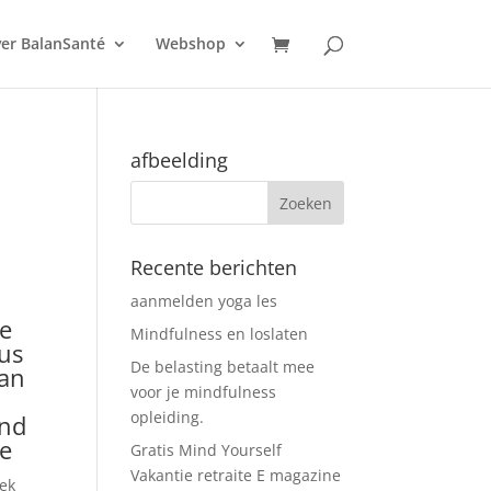
er BalanSanté
Webshop
afbeelding
Recente berichten
aanmelden yoga les
e
Mindfulness en loslaten
us
De belasting betaalt mee
an
voor je mindfulness
opleiding.
end
e
Gratis Mind Yourself
Vakantie retraite E magazine
ek