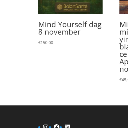
Mind Yourself dag
Mi
8 november
mi
yi
€
150,00
bl
ce
Ap
n
€
45,
Instagram
Facebook
LinkedIn