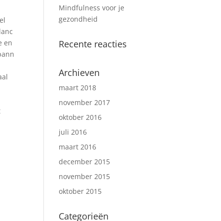
Mindfulness voor je
gezondheid
el
lanc
e en
Recente reacties
pann
Archieven
aal
maart 2018
november 2017
t
oktober 2016
juli 2016
maart 2016
december 2015
november 2015
oktober 2015
Categorieën