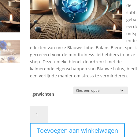
de
subti
geba
eerd
onts
ende
effecten van onze Blauwe Lotus Balans Blend, speci
gecreëerd voor de mindfulness liefhebbers in onze
shop. Deze unieke blend, doordrenkt met de
kalmerende eigenschappen van Blauwe Lotus, bied
een verfijnde manier om stress te verminderen.
gewichten
Blue
Lotus
Balans
Toevoegen aan winkelwagen
Blend