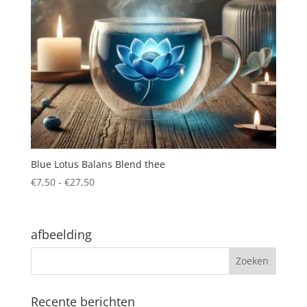
Blue Lotus Balans Blend thee
Prijsklasse:
€
7,50
-
€
27,50
€7,50
tot
€27,50
afbeelding
Recente berichten