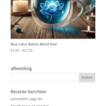
Blue Lotus Balans Blend thee
Prijsklasse:
€
7,50
-
€
27,50
€7,50
tot
€27,50
afbeelding
Recente berichten
aanmelden yoga les
Mindfulness en loslaten