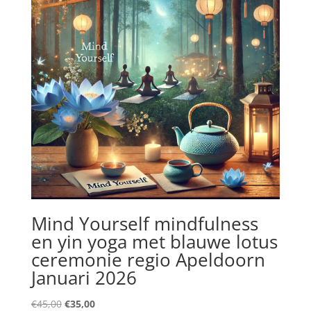
Mind Yourself mindfulness
en yin yoga met blauwe lotus
ceremonie regio Apeldoorn
Januari 2026
Oorspronkelijke
Huidige
€
45,00
€
35,00