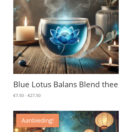
Blue Lotus Balans Blend thee
Prijsklasse:
€
7,50
-
€
27,50
€7,50
tot
€27,50
Aanbieding!