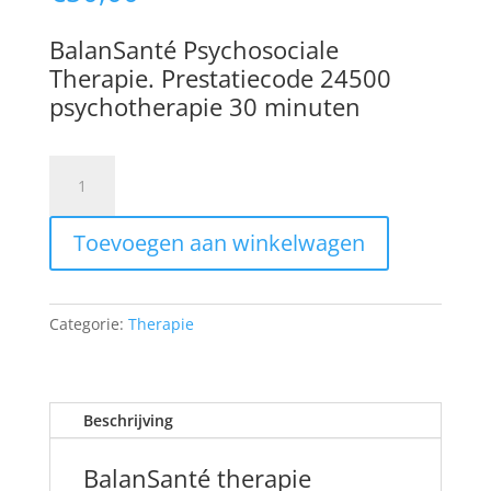
BalanSanté Psychosociale
Therapie. Prestatiecode 24500
psychotherapie 30 minuten
Psychosociale
Therapie.
Prestatiecode
Toevoegen aan winkelwagen
24500
psychotherapie
telefonisch
consult
Categorie:
Therapie
aantal
Beschrijving
BalanSanté therapie