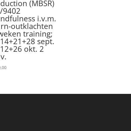
duction (MBSR)
/9402
ndfulness i.v.m.
rn-outklachten
weken training;
14+21+28 sept.
12+26 okt. 2
v.
,00