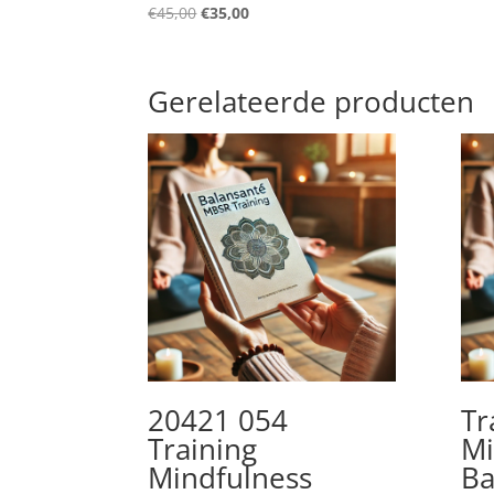
Oorspronkelijke
Huidige
€
45,00
€
35,00
prijs
prijs
was:
is:
€45,00.
€35,00.
Gerelateerde producten
20421 054
Tr
Training
Mi
Mindfulness
Ba