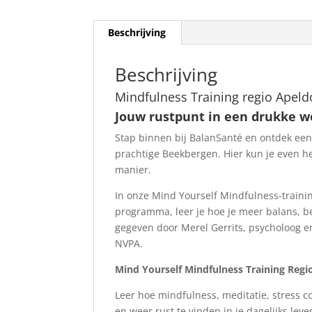
Beschrijving
Beschrijving
Mindfulness Training regio Apeld
Jouw rustpunt in een drukke w
Stap binnen bij BalanSanté en ontdek een o
prachtige Beekbergen. Hier kun je even 
manier.
In onze Mind Yourself Mindfulness-traini
programma, leer je hoe je meer balans, b
gegeven door Merel Gerrits, psycholoog e
NVPA.
Mind Yourself Mindfulness Training Reg
Leer hoe mindfulness, meditatie, stress 
en weer rust te vinden in je dagelijks lev