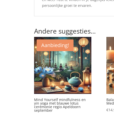
persoonlijke groei te ervaren.
Andere suggesties…
Aanbieding!
Mind Yourself mindfulness en
Bala
yin yoga met blauwe lotus
Medi
ceremonie regio Apeldoorn
€
14,
september