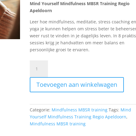
Mind Yourself Mindfulness MBSR Training Regio
Apeldoorn
Leer hoe mindfulness, meditatie, stress coaching e
yoga je kunnen helpen om stress beter te beheerse
weer rust te vinden in je dagelijks leven. In 8 prakti
sessies krijg je handvatten om meer balans en
persoonlijke groei te ervaren.
Training
Mindfulness
Based
Toevoegen aan winkelwagen
Stress
Reduction
(MBSR)
99/9402
Categorie:
Mindfulness MBSR training
Tags:
Mind
mindfulness
Yourself Mindfulness Training Regio Apeldoorn
,
i.v.m.
Mindfulness MBSR training
burn-
outklachten