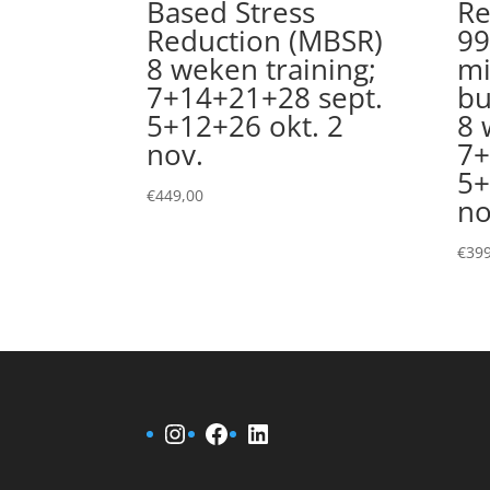
Based Stress
Re
Reduction (MBSR)
99
8 weken training;
mi
7+14+21+28 sept.
bu
5+12+26 okt. 2
8 
nov.
7+
5+
€
449,00
no
€
399
Instagram
Facebook
LinkedIn