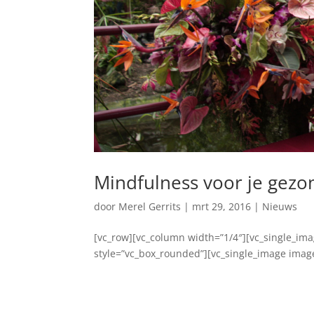
Mindfulness voor je gezo
door
Merel Gerrits
|
mrt 29, 2016
|
Nieuws
[vc_row][vc_column width=”1/4″][vc_single_i
style=”vc_box_rounded”][vc_single_image imag