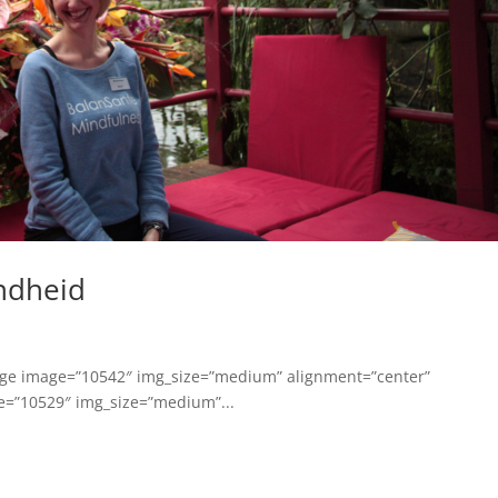
ndheid
mage image=”10542″ img_size=”medium” alignment=”center”
e=”10529″ img_size=”medium”...