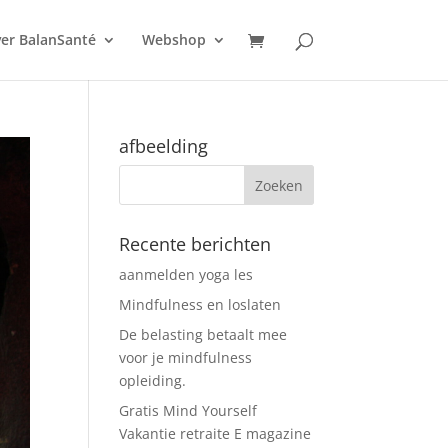
er BalanSanté
Webshop
afbeelding
Recente berichten
aanmelden yoga les
Mindfulness en loslaten
De belasting betaalt mee
voor je mindfulness
opleiding.
Gratis Mind Yourself
Vakantie retraite E magazine