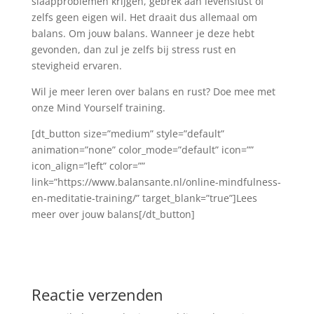
slaapproblemen krijgen, gebrek aan levenslust of
zelfs geen eigen wil. Het draait dus allemaal om
balans. Om jouw balans. Wanneer je deze hebt
gevonden, dan zul je zelfs bij stress rust en
stevigheid ervaren.
Wil je meer leren over balans en rust? Doe mee met
onze Mind Yourself training.
[dt_button size=”medium” style=”default”
animation=”none” color_mode=”default” icon=””
icon_align=”left” color=””
link=”https://www.balansante.nl/online-mindfulness-
en-meditatie-training/” target_blank=”true”]Lees
meer over jouw balans[/dt_button]
Reactie verzenden