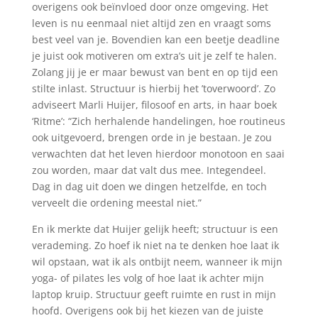
overigens ook beïnvloed door onze omgeving. Het
leven is nu eenmaal niet altijd zen en vraagt soms
best veel van je. Bovendien kan een beetje deadline
je juist ook motiveren om extra’s uit je zelf te halen.
Zolang jij je er maar bewust van bent en op tijd een
stilte inlast. Structuur is hierbij het ’toverwoord’. Zo
adviseert Marli Huijer, filosoof en arts, in haar boek
‘Ritme’: “Zich herhalende handelingen, hoe routineus
ook uitgevoerd, brengen orde in je bestaan. Je zou
verwachten dat het leven hierdoor monotoon en saai
zou worden, maar dat valt dus mee. Integendeel.
Dag in dag uit doen we dingen hetzelfde, en toch
verveelt die ordening meestal niet.”
En ik merkte dat Huijer gelijk heeft; structuur is een
verademing. Zo hoef ik niet na te denken hoe laat ik
wil opstaan, wat ik als ontbijt neem, wanneer ik mijn
yoga- of pilates les volg of hoe laat ik achter mijn
laptop kruip. Structuur geeft ruimte en rust in mijn
hoofd. Overigens ook bij het kiezen van de juiste