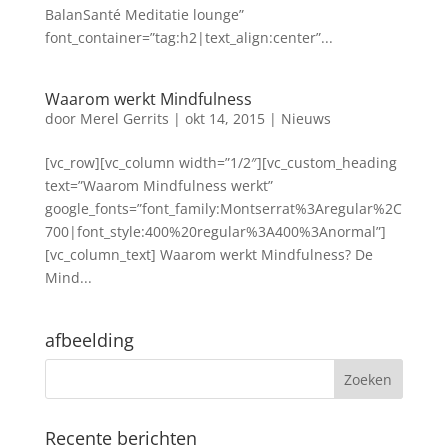
BalanSanté Meditatie lounge”
font_container=”tag:h2|text_align:center”...
Waarom werkt Mindfulness
door
Merel Gerrits
|
okt 14, 2015
|
Nieuws
[vc_row][vc_column width=”1/2″][vc_custom_heading
text=”Waarom Mindfulness werkt”
google_fonts=”font_family:Montserrat%3Aregular%2C
700|font_style:400%20regular%3A400%3Anormal”]
[vc_column_text] Waarom werkt Mindfulness? De
Mind...
afbeelding
Recente berichten