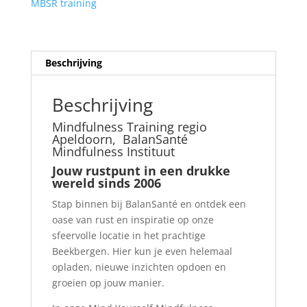
MBSR training
weken
training;
7+14+21+28
sept.
Beschrijving
5+12+26
okt.
Beschrijving
2
nov.
Mindfulness Training regio
aantal
Apeldoorn, BalanSanté
Mindfulness Instituut
Jouw rustpunt in een drukke
wereld sinds 2006
Stap binnen bij BalanSanté en ontdek een
oase van rust en inspiratie op onze
sfeervolle locatie in het prachtige
Beekbergen. Hier kun je even helemaal
opladen, nieuwe inzichten opdoen en
groeien op jouw manier.