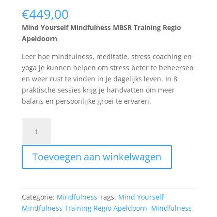
€
449,00
Mind Yourself Mindfulness MBSR Training Regio
Apeldoorn
Leer hoe mindfulness, meditatie, stress coaching en
yoga je kunnen helpen om stress beter te beheersen
en weer rust te vinden in je dagelijks leven. In 8
praktische sessies krijg je handvatten om meer
balans en persoonlijke groei te ervaren.
20421
054
Training
Toevoegen aan winkelwagen
Mindfulness
Based
Stress
Reduction
Categorie:
Mindfulness
Tags:
Mind Yourself
(MBSR)
Mindfulness Training Regio Apeldoorn
,
Mindfulness
8