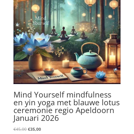
Mind Yourself mindfulness
en yin yoga met blauwe lotus
ceremonie regio Apeldoorn
Januari 2026
Oorspronkelijke
Huidige
€
45,00
€
35,00