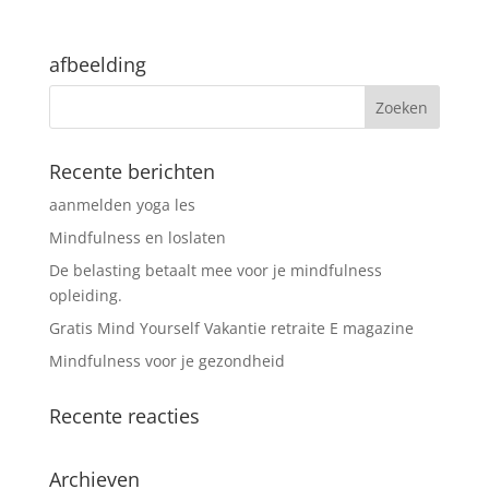
prijs
prijs
was:
is:
€45,00.
€35,00.
afbeelding
Recente berichten
aanmelden yoga les
Mindfulness en loslaten
De belasting betaalt mee voor je mindfulness
opleiding.
Gratis Mind Yourself Vakantie retraite E magazine
Mindfulness voor je gezondheid
Recente reacties
Archieven