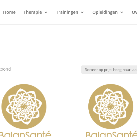
Home
Therapie
Trainingen
Opleidingen
Ov
Gesorteerd
etoond
op
prijs:
hoog
naar
laag