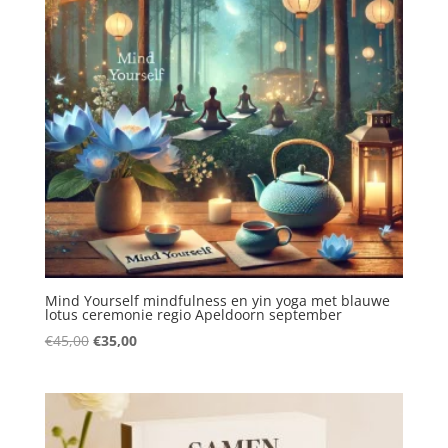
Mind Yourself mindfulness en yin yoga met blauwe
lotus ceremonie regio Apeldoorn september
Oorspronkelijke
Huidige
€
45,00
€
35,00
prijs
prijs
was:
is:
€45,00.
€35,00.