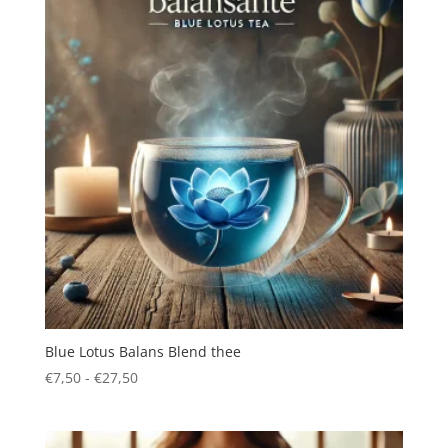
Blue Lotus Balans Blend thee
Prijsklasse:
€
7,50
-
€
27,50
€7,50
tot
€27,50