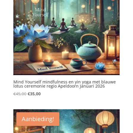
Mind Yourself mindfulness en yin yoga met blauwe
lotus ceremonie regio Apeldoorn Januari 2026
Oorspronkelijke
Huidige
€
45,00
€
35,00
prijs
prijs
was:
is:
€45,00.
€35,00.
Aanbieding!