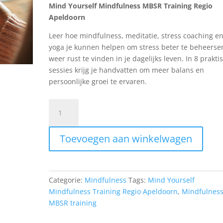
Mind Yourself Mindfulness MBSR Training Regio
Apeldoorn
Leer hoe mindfulness, meditatie, stress coaching e
yoga je kunnen helpen om stress beter te beheerse
weer rust te vinden in je dagelijks leven. In 8 prakti
sessies krijg je handvatten om meer balans en
persoonlijke groei te ervaren.
Training
Mindfulness
Based
Toevoegen aan winkelwagen
Stress
Reduction
(MBSR)
99/9402
Categorie:
Mindfulness
Tags:
Mind Yourself
mindfulness
Mindfulness Training Regio Apeldoorn
,
Mindfulnes
i.v.m.
MBSR training
burn-
outklachten