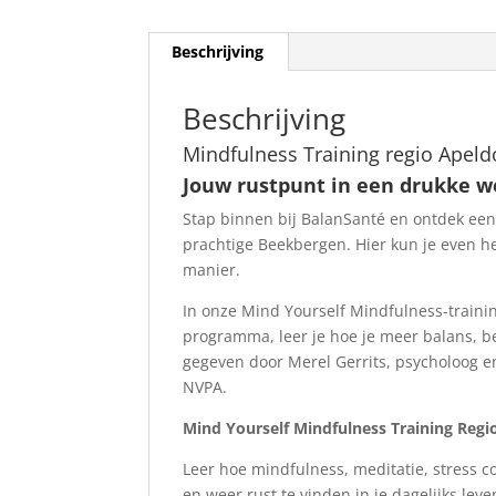
Beschrijving
Beschrijving
Mindfulness Training regio Apeld
Jouw rustpunt in een drukke w
Stap binnen bij BalanSanté en ontdek een o
prachtige Beekbergen. Hier kun je even 
manier.
In onze Mind Yourself Mindfulness-traini
programma, leer je hoe je meer balans, b
gegeven door Merel Gerrits, psycholoog e
NVPA.
Mind Yourself Mindfulness Training Reg
Leer hoe mindfulness, meditatie, stress 
en weer rust te vinden in je dagelijks lev