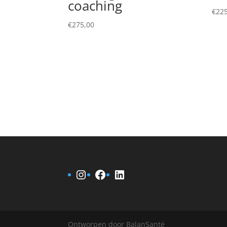
coaching
€
225
€
275,00
Instagram
Facebook
LinkedIn
Ontworpen door BalanSanté