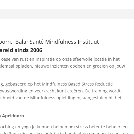
8
weken
training;
7+14+21+28
sept.
5+12+26
oorn, BalanSanté Mindfulness Instituut
okt.
ereld sinds 2006
2
ase van rust en inspiratie op onze sfeervolle locatie in het
nov.
helemaal opladen, nieuwe inzichten opdoen en groeien op jouw
aantal
ng, gebaseerd op het Mindfulness Based Stress Reductie
ewustwording en veerkracht kunt creëren. De training wordt
n hoofd van de Mindfulness opleidingen, aangesloten bij het
io Apeldoorn
coaching en yoga je kunnen helpen om stress beter te beheersen
en. In 8 praktische sessies krijg je handvatten om meer balans en