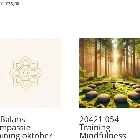
Oorspronkelijke
Huidige
00
€
35,00
prijs
prijs
was:
is:
€45,00.
€35,00.
 Balans
20421 054
mpassie
Training
aining oktober
Mindfulness