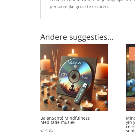
persoonlijke groei te ervaren.
Andere suggesties…
BalanSanté Mindfulness
Mind
Meditatie muziek
yin 
cere
€
14,95
sep